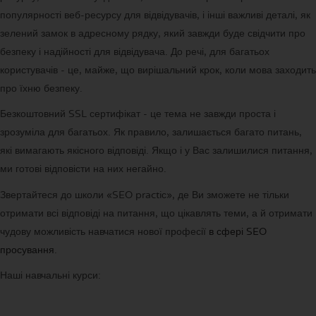
популярності веб-ресурсу для відвідувачів, і інші важливі деталі, як
зелений замок в адресному рядку, який завжди буде свідчити про
безпеку і надійності для відвідувача. До речі, для багатьох
користувачів - це, майже, що вирішальний крок, коли мова заходить
про їхню безпеку.
Безкоштовний SSL сертифікат - це тема не завжди проста і
зрозуміла для багатьох. Як правило, залишається багато питань,
які вимагають якісного відповіді. Якщо і у Вас залишилися питання,
ми готові відповісти на них негайно.
Звертайтеся до школи «SEO practiс», де Ви зможете не тільки
отримати всі відповіді на питання, що цікавлять теми, а й отримати
чудову можливість навчатися нової професії
в сфері SEO
просування
.
Наші навчальні курси: