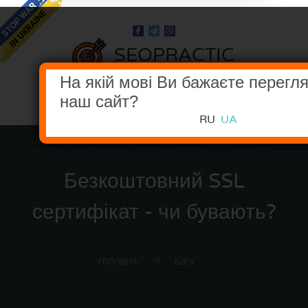
SEOPRACTIC
В НОГУ З ПОШУКОВИМИ СИСТЕМАМИ
На якій мові Ви бажаєте перегл
наш сайт?
МЕНЮ
RU
UA
Безкоштовний SSL
сертифікат - чи бувають?
ГОЛОВНА
БЛОГ