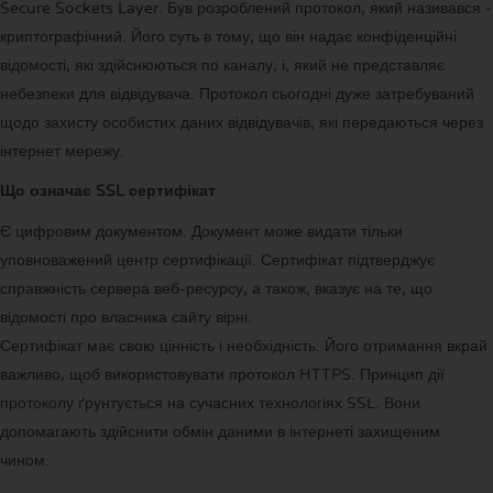
Secure Sockets Layer. Був розроблений протокол, який називався -
криптографічний. Його суть в тому, що він надає конфіденційні
відомості, які здійснюються по каналу, і, який не представляє
небезпеки для відвідувача. Протокол сьогодні дуже затребуваний
щодо захисту особистих даних відвідувачів, які передаються через
інтернет мережу.
Що означає SSL сертифікат
Є цифровим документом. Документ може видати тільки
уповноважений центр сертифікації. Сертифікат підтверджує
справжність сервера веб-ресурсу, а також, вказує на те, що
відомості про власника сайту вірні.
Сертифікат має свою цінність і необхідність. Його отримання вкрай
важливо, щоб використовувати протокол HTTPS. Принцип дії
протоколу ґрунтується на сучасних технологіях SSL. Вони
допомагають здійснити обмін даними в інтернеті захищеним
чином.