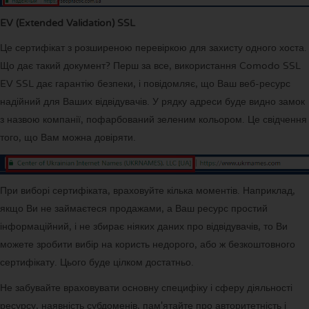
EV (Extended Validation) SSL
Це сертифікат з розширеною перевіркою для захисту одного хоста.
Що дає такий документ? Перш за все, використання Comodo SSL
EV SSL дає гарантію безпеки, і повідомляє, що Ваш веб-ресурс
надійний для Ваших відвідувачів. У рядку адреси буде видно замок
з назвою компанії, пофарбований зеленим кольором. Це свідчення
того, що Вам можна довіряти.
При виборі сертифіката, враховуйте кілька моментів. Наприклад,
якщо Ви не займаєтеся продажами, а Ваш ресурс простий
інформаційний, і не збирає ніяких даних про відвідувачів, то Ви
можете зробити вибір на користь недорого, або ж безкоштовного
сертифікату. Цього буде цілком достатньо.
Не забувайте враховувати основну специфіку і сферу діяльності
ресурсу, наявність субдоменів, пам'ятайте про авторитетність і