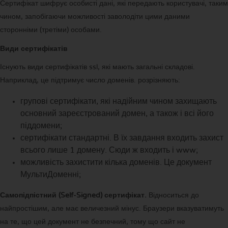
Сертифікат шифрує особисті дані, які передають користувачі, таким
чином, запобігаючи можливості заволодіти цими даними
сторонніми (третіми) особами.
Види сертифікатів
Існують види сертифікатів ssl, які мають загальні складові.
Наприклад, це підтримує число доменів. розрізняють:
групові сертифікати, які надійним чином захищають
основний зареєстрований домен, а також і всі його
піддомени;
сертифікати стандартні. В їх завдання входить захист
всього лише 1 домену. Сюди ж входить і www;
можливість захистити кілька доменів. Це документ
МультиДоменні;
Самопідпістний (Self-Signed) сертифікат.
Відноситься до
найпростішим, але має величезний мінус. Браузери вказуватимуть
на те, що цей документ не безпечний, тому що сайт не