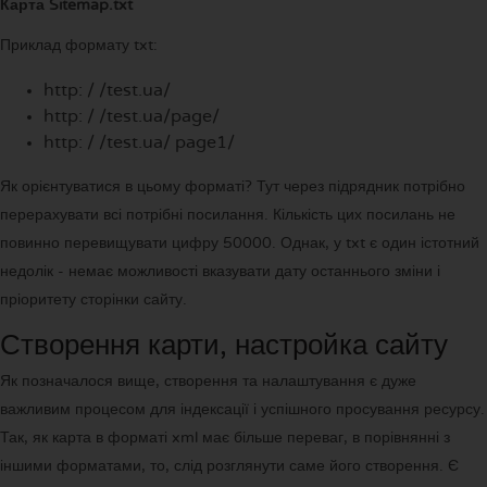
Карта Sitemap.txt
Приклад формату txt:
http: / /test.ua/
http: / /test.ua/page/
http: / /test.ua/ page1/
Як орієнтуватися в цьому форматі? Тут через підрядник потрібно
перерахувати всі потрібні посилання. Кількість цих посилань не
повинно перевищувати цифру 50000. Однак, у txt є один істотний
недолік - немає можливості вказувати дату останнього зміни і
пріоритету сторінки сайту.
Створення карти, настройка сайту
Як позначалося вище, створення та налаштування є дуже
важливим процесом для індексації і успішного просування ресурсу.
Так, як карта в форматі xml має більше переваг, в порівнянні з
іншими форматами, то, слід розглянути саме його створення. Є