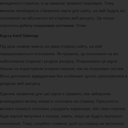
вкладеності сторінок, а це вимагає тривалої перевірки. Тому
виникає необхідність створення карти для сайту, на якій будуть всі
посилання на абсолютно всі сторінки веб-ресурсу. Це кілька
спростить
роботу пошуковим системам
. Отже:
Карта html Sitemap
Під цією назвою мають на увазі сторінку сайту, на якій
перераховуються посилання. Як правило, це посилання на всі
найголовніші сторінки і розділи ресурсу. Розрахована ця карта
більше на користувачів інтернет мережі, ніж на пошукових систем.
Вона допомагає відвідувачам без особливих зусиль орієнтуватися в
розділах веб-ресурсу.
Єдиним правилом для цієї карти є правило, яке забороняє
розміщувати велику кількість посилань на сторінці. Присутність
великої кількості посилань утруднить індексацію, або така сторінка
буде взагалі вилучена з пошуку, навіть, якщо це будуть внутрішні
посилання. Тому, потрібно стежити, щоб на сторінці не містилося