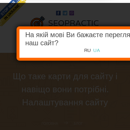
SEOPRACTIC
В НОГУ З ПОШУКОВИМИ СИСТЕМАМИ
На якій мові Ви бажаєте перегл
наш сайт?
МЕНЮ
RU
UA
Що таке карти для сайту і
навіщо вони потрібні.
Налаштування сайту
ГОЛОВНА
БЛОГ