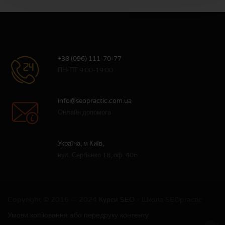
+38 (096) 111-70-77
ПН-ПТ 9:00-19:00
info@seopractic.com.ua
Онлайн допомога
Україна, м Київ,
вул. Сергієнко 18, оф. 406
Copyright © 2016 — 2024
Курси SEO
- Школа SEOpractic
Умови копіювання або передруку контенту