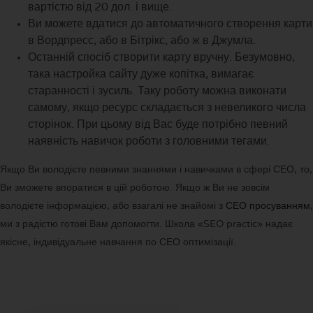
вартістю від 20 дол. і вище.
Ви можете вдатися до автоматичного створення карти
в Вордпресс, або в Бітрікс, або ж в Джумла.
Останній спосіб створити карту вручну. Безумовно,
така настройка сайту дуже копітка, вимагає
старанності і зусиль. Таку роботу можна виконати
самому, якщо ресурс складається з невеликого числа
сторінок. При цьому від Вас буде потрібно певний
наявність навичок роботи з головними тегами.
Якщо Ви володієте певними знаннями і навичками в сфері СЕО, то,
Ви зможете впоратися в цій роботою. Якщо ж Ви не зовсім
володієте інформацією, або взагалі не знайомі з
СЕО просуванням
,
ми з радістю готові Вам допомогти. Школа «SEO practic» надає
якісне, індивідуальне навчання по СЕО оптимізації.