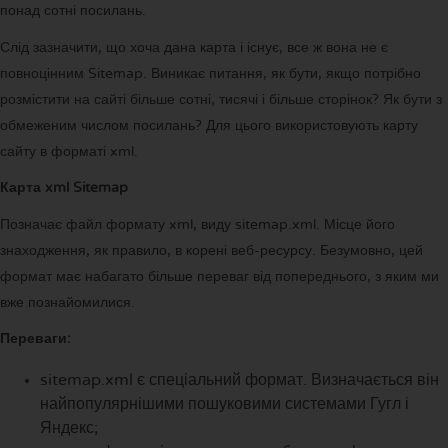
понад сотні посилань.
Слід зазначити, що хоча дана карта і існує, все ж вона не є
повноцінним Sitemap. Виникає питання, як бути, якщо потрібно
розмістити на сайті більше сотні, тисячі і більше сторінок? Як бути з
обмеженим числом посилань? Для цього використовують карту
сайту в форматі xml.
Карта xml Sitemap
Позначає файл формату xml, виду sitemap.xml. Місце його
знаходження, як правило, в корені веб-ресурсу. Безумовно, цей
формат має набагато більше переваг від попереднього, з яким ми
вже познайомилися.
Переваги:
sitemap.xml є спеціальний формат. Визначається він
найпопулярнішими пошуковими системами Гугл і
Яндекс;