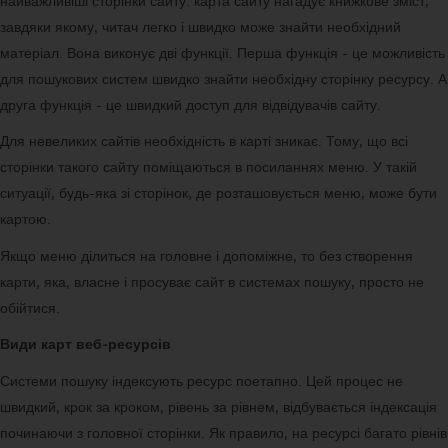
найважливіші сторінки сайту. карта сайту нагадує книжкове зміст,
завдяки якому, читач легко і швидко може знайти необхідний
матеріал. Вона виконує дві функції. Перша функція - це можливість
для пошукових систем швидко знайти необхідну сторінку ресурсу. А
друга функція - це швидкий доступ для відвідувачів сайту.
Для невеликих сайтів необхідність в карті зникає. Тому, що всі
сторінки такого сайту поміщаються в посиланнях меню. У такій
ситуації, будь-яка зі сторінок, де розташовується меню, може бути
картою.
Якщо меню ділиться на головне і допоміжне, то без створення
карти, яка, власне і просуває сайт в системах пошуку, просто не
обійтися.
Види карт веб-ресурсів
Системи пошуку індексують ресурс поетапно. Цей процес не
швидкий, крок за кроком, рівень за рівнем, відбувається індексація
починаючи з головної сторінки. Як правило, на ресурсі багато рівнів