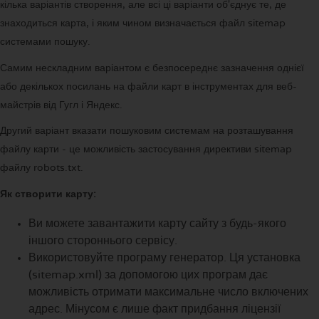
кілька варіантів створення, але всі ці варіанти об'єднує те, де
знаходиться карта, і яким чином визначається файл sitemap
системами пошуку.
Самим нескладним варіантом є безпосереднє зазначення однієї
або декількох посилань на файли карт в інструментах для веб-
майстрів від Гугл і Яндекс.
Другий варіант вказати пошуковим системам на розташування
файлу карти - це можливість застосування директиви sitemap
файлу robots.txt.
Як створити карту:
Ви можете завантажити карту сайту з будь-якого
іншого стороннього сервісу.
Використовуйте програму генератор. Ця установка
(sitemap.xml) за допомогою цих програм дає
можливість отримати максимальне число включених
адрес. Мінусом є лише факт придбання ліцензії