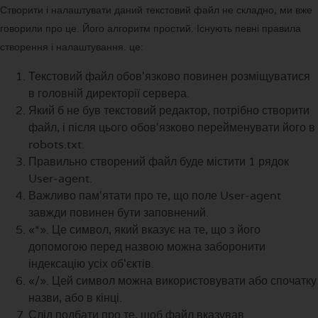
Створити і налаштувати даний текстовий файл не складно, ми вже
говорили про це. Його алгоритм простий. Існують певні правила
створення і налаштування. це:
Текстовий файл обов'язково повинен розміщуватися
в головній директорії сервера.
Який б не був текстовий редактор, потрібно створити
файл, і після цього обов'язково перейменувати його в
robots.txt.
Правильно створений файл буде містити 1 рядок
User-agent.
Важливо пам'ятати про те, що поле User-agent
завжди повинен бути заповнений.
«*». Це символ, який вказує на те, що з його
допомогою перед назвою можна заборонити
індексацію усіх об'єктів.
«/». Цей символ можна використовувати або спочатку
назви, або в кінці.
Слід подбати про те, щоб файл вказував