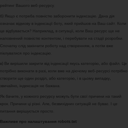
рейтинг Вашого веб-ресурсу.
б) Якщо є потреба повністю заборонити індексацію. Дана дія
означає відмову в індексації боту, який прийшов на Ваш сайт. Коли
це відбувається? Наприклад, в ситуації, коли Ваш ресурс ще не
наповнений повністю контентом, і перебувати на стадії розробки.
Спочатку слід закінчити роботу над створенням, а потім вже
піклуватися про індексацію.
в) Ви вирішили закрити від індексації якусь категорію, або файл. Це
потрібно виконати в разі, коли вже на діючому веб-ресурсі потрібно
створити ще один розділ, або категорію, і в цьому випадку,
звичайно, індексація не бажана.
Як бачите, у кожного ресурсу можуть бути свої причини на такий
крок. Причини ці різні. Але, безвихідних ситуацій не буває. І це
питання вирішується просто.
Важливе про налаштування robots.txt