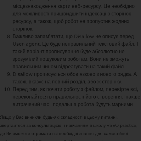
місцезнаходження карти веб-ресурсу. Це необхідно
для можливості пришвидшити індексацію сторінок
ресурсу, а також, щоб робот не пропустив жодних
сторінок.
Важливо запам'ятати, що Disallow не описує перед
User-agent. Це буде неправильний текстовий файл. І
такий варіант прописування буде абсолютно не
зрозумілий пошуковим роботам. Вони не зможуть
правильним чином відреагувати на такий файл.
Disallow прописується обов'язково з нового рядка. А
також, вказує на певний розділ, або ж сторінку.
Перед тим, як почати роботу з файлом, перевірте всі, і
переконайтеся в правильності його створення. Інакше
витрачений час і подальша робота будуть марними.
Якщо у Вас виникли будь-які складності в цьому питанні,
звертайтеся за консультацією, і навчанням в школу «SEO practic»,
де Ви зможете отримати всі необхідні знання для самостійної