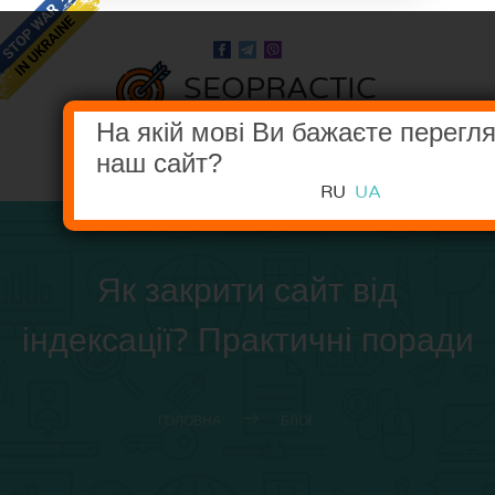
SEOPRACTIC
В НОГУ З ПОШУКОВИМИ СИСТЕМАМИ
На якій мові Ви бажаєте перегл
наш сайт?
МЕНЮ
RU
UA
Як закрити сайт від
індексації? Практичні поради
ГОЛОВНА
БЛОГ