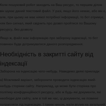
Коли пошуковий робот заходить на Ваш ресурс, то першим ділом
він шукає даний текстовий файл. У разі, якщо його немає, або він є,
але, при цьому не має ніякої потрібної інформації, то бот отримує,
«як би» сигнал, який свідчить про дозвіл пройтися по Вашому
ресурсу, без дозволу.
Якщо ж, файл має інформацію про заборону індексації, то бот
повинен буде дотримуватися даного розпорядження.
Необхідність в закритті сайту від
індексації
Заборона на індексацію чого-небудь. Наведемо деякі приклади:
а) Можливий варіант, заборонити проводити індексацію який-
небудь сторінки сайту. Наприклад, це може бути сторінка про
політику конфіденційності ресурсу, або ж будь-які документи, які
необхідні для сайту, але в той же час, ці документи, не повинні
потрапляти під індексацію. І таким чином, мати вплив на загальний