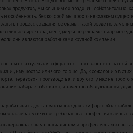
сто невозможна. Ежедневно мы встречаемся с ней на улице
овках продуктов, мы слышим ее везде. И , действительно, 
ь и особенность, без которой мы просто не сможем существ
ваны в процесс создания рекламы, такой везде не заменимо
креативные директора, менеджеры по рекламе, пиар менед
 если они являются работниками крупной компании.
 совсем не актуальная сфера и не стоит заострять на ней 
изни , имущества или чего-то еще. Да, к сожалению в этих 
орта, перевозок, производства, и другого, у нас не просто
хование набирает оборотов, и качество обслуживания улуч
е зарабатывать достаточно много для комфортной и стабил
сокооплачиваемые и востребованные профессии» лишь пом
ать первоклассным специалистом и профессионалом не так 
 Так Вы поймете, что SEO - не так уж и сложно, как кажетс