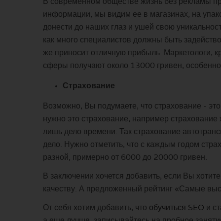
В современном обществе жизнь без рекламы про
информации, мы видим ее в магазинах, на упак
донести до наших глаз и ушей свою уникальност
как много специалистов должны быть задейство
же приносит отличную прибыль. Маркетологи, 
сферы получают около 13000 гривен, особенно
Страхование
Возможно, Вы подумаете, что страхование - это
нужно это страхование, например страхование ж
лишь дело времени. Так страхование автотрансп
дело. Нужно отметить, что с каждым годом стра
разной, примерно от 6000 до 20000 гривен.
В заключении хочется добавить, если Вы хотит
качеству. А предложенный рейтинг «Самые вы
От себя хотим добавить, что
обучиться SEO
и ст
а еще лучше, записывайтесь на пробное занятие.