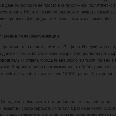
в данном вопросе не просто в силу сложной политической 
м состоянии. Но, тем не менее, мы можем назвать самые 
ших профессий и предлагаем познакомиться с ними поближ
.
, медиа, телекоммуникации
 первое место в нашем рейтинге IT сфера. И неудивительно
я одним из самых богатых людей мира. Специалисты этой 
водитель IT отдела города Киева около 40 тысяч гривен в 
чики веб-приложений и программисты - от 9000 гривен и в
 developer зарабатывают около 18000 гривен. Да, с уверен
Менеджмент был и есть востребованным в нашей стране, впр
 имеют высокую заработную плату, в размере около 15000,
но, конечно заметить, что зарплата менеджера зависит от 