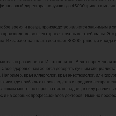
 финансовый директора, получают до 45000 гривен в месяц
любое время и всегда производство является значимым в эк
 производстве во всех отраслях очень востребованы. Это 
е. Их заработная плата достигает 30000 гривен, а иногда 
ительно развивается. И, это понятно. Ведь современная ж
е. Свое здоровье нам хочется доверять лучшим специалиста
 Например, врач аллерголог, врач анестезиолог, или хирур
евтики, где прибыль от производства и продажи лекарстве
лишком много, но спрос на них не падает, в силу различны
прос и на хороших профессионалов докторов! Именно профе