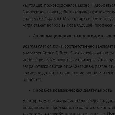
настоящих профессионалов мизер. Разобраться 
Экономика страны действительно в критическо
профессии Украины. Мы составили рейтинг луч
когда станет вопрос выбора будущей профессии
Информационные технологии, интернет
Возглавляет список и соответственно занимает
Microsoft Билла Гейтса. Этот человек являетс
много. Приведем некоторые примеры. Итак, руко
разработчики сайтов от 6000 гривен, разработ
примерно до 25000 гривен в месяц. Java и PHP
заработки.
Продажи, коммерческая деятельность
На втором месте мы разместили сферу продаж. 
менеджеры по продажам, по работе с клиентами
клиентами, то заработная плата еще выше. Нуж