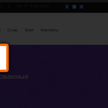
ua
ПН.-ПТ. 9:00-19:00
ы
О нас
Блог
Контакты
бованные