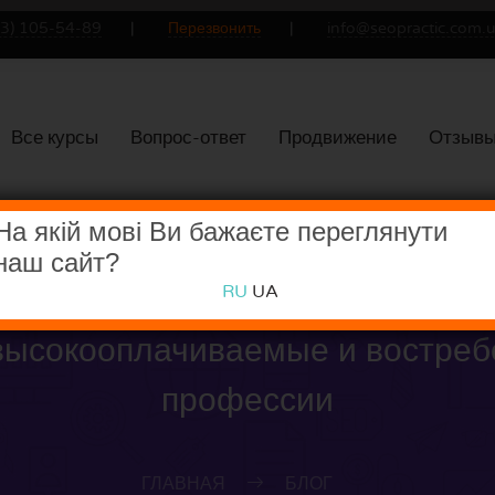
93) 105-54-89
Перезвонить
info@seopractic.com.
Все курсы
Вопрос-ответ
Продвижение
Отзыв
На якій мові Ви бажаєте переглянути
наш сайт?
RU
UA
ысокооплачиваемые и востре
профессии
ГЛАВНАЯ
БЛОГ