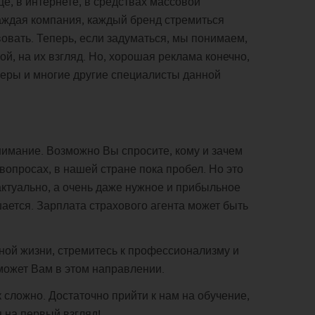
, в интернете, в средствах массовой
каждая компания, каждый бренд стремиться
овать. Теперь, если задуматься, мы понимаем,
й, на их взгляд. Но, хорошая реклама конечно,
жеры и многие другие специалисты данной
внимание. Возможно Вы спросите, кому и зачем
вопросах, в нашей стране пока пробел. Но это
 актуально, а очень даже нужное и прибыльное
шается. Зарплата страхового агента может быть
ьной жизни, стремитесь к профессионализму и
ожет Вам в этом направлении.
сложно. Достаточно прийти к нам на обучение,
я на первый взгляд!