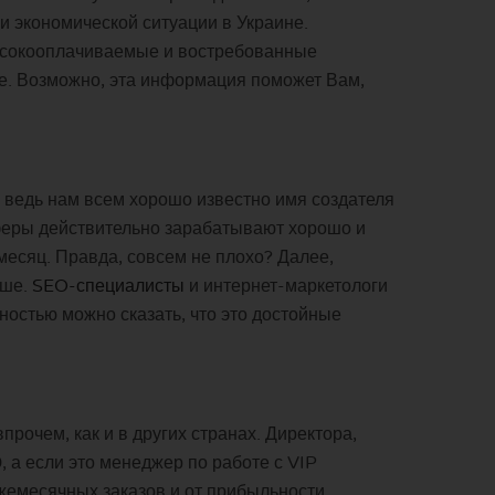
и экономической ситуации в Украине.
высокооплачиваемые и востребованные
е. Возможно, эта информация поможет Вам,
, ведь нам всем хорошо известно имя создателя
сферы действительно зарабатывают хорошо и
месяц. Правда, совсем не плохо? Далее,
ыше.
SEO-специалисты
и интернет-маркетологи
ностью можно сказать, что это достойные
очем, как и в других странах. Директора,
 а если это менеджер по работе с VIP
ежемесячных заказов и от прибыльности