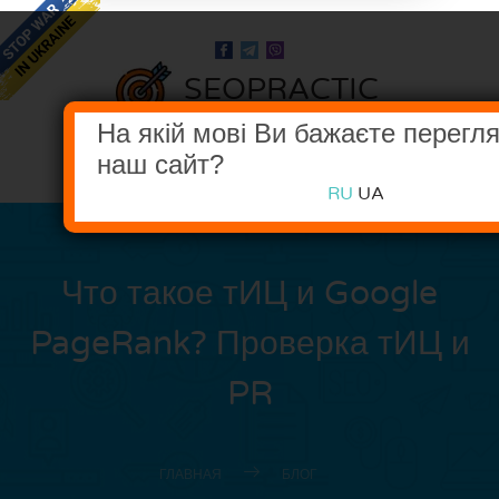
SEOPRACTIC
В НОГУ С ПОИСКОВЫМИ СИСТЕМАМИ
На якій мові Ви бажаєте перегл
наш сайт?
МЕНЮ
RU
UA
Что такое тИЦ и Google
PageRank? Проверка тИЦ и
PR
ГЛАВНАЯ
БЛОГ