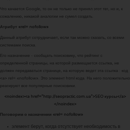
Что качается Google, то он не только не принял этот тег, но и, к
сожалению, никакой аналогии не сумел создать.
Атрибут «rel= nofollow»
Данный атрибут сотрудничает, если так можно сказать, со всеми
системами поиска.
Его назначение - сообщать поисковику, что рейтинг с
определенной страницы, на которой размещается ссылка, не
должен передаваться странице, на которую ведет эта ссылка : код
<a> rel= «nofollow». Это элемент html кода. На него положительно
реагируют все популярные поисковики.
<noindex><a href="http://seopractic.com.ua">SEO курсы</a>
</noindex>
Поговорим о назначении «rel= nofollow»
элемент берут, когда отсутствует необходимость в