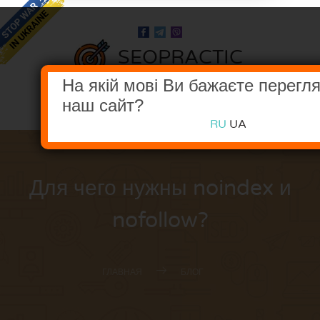
SEOPRACTIC
В НОГУ С ПОИСКОВЫМИ СИСТЕМАМИ
На якій мові Ви бажаєте перегл
наш сайт?
МЕНЮ
RU
UA
Для чего нужны noindex и
nofollow?
ГЛАВНАЯ
БЛОГ