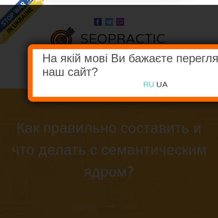
SEOPRACTIC
В НОГУ С ПОИСКОВЫМИ СИСТЕМАМИ
На якій мові Ви бажаєте перегл
наш сайт?
МЕНЮ
RU
UA
Как правильно составить и
что делать с семантическим
ядром?
ГЛАВНАЯ
БЛОГ